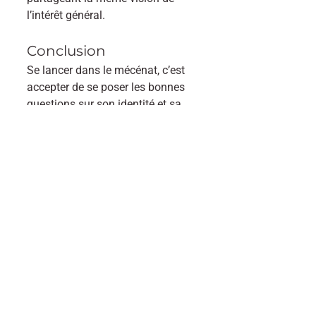
l’intérêt général.
Conclusion
Se lancer dans le mécénat, c’est 
accepter de se poser les bonnes 
questions sur son identité et sa 
raison d’être. Loin d’être une 
contrainte, cet exercice est une 
formidable opportunité de 
renforcer sa légitimité, son 
attractivité et sa cohérence.
A retenir :
Le mécénat est aussi un exercice 
de 
clarification identitaire
.
Il oblige à mettre en mots sa 
mission, ses valeurs et sa vision.