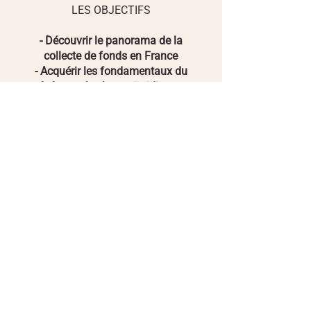
LES OBJECTIFS
- Découvrir le panorama de la
collecte de fonds en France
- Acquérir les fondamentaux du
mécénat et les bases juridiques et
fiscales
- Définir le positionnement de votre
levée de fonds
- Acquérir une méthodologie pour
construire sa stratégie de mécénat
et ses outils pratiques
4-5 jours.
En intra ou en inter.
En visio ou en présentiel.
Organisme de formation certifié Qualiopi.
Prise en charge par votre OPCO sur demande.