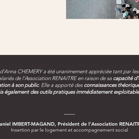
on d’Anna CHEMERY a été unanimement appréciée
tant par le
alariés de l’Association RENAITRE en raison de sa
capacité d’
 UNE QUESTION ?
ation
à son public
.
Elle a apporté des
connaissances théorique
s également des outils pratiques immédiatement exploitabl
ger.
aniel IMBERT-MAGAND, Président de l’Association RENAIT
Insertion par le logement et accompagnement social