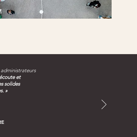
s administrateurs
écoute et
s solides
Contactez-nous
es.
»
RE