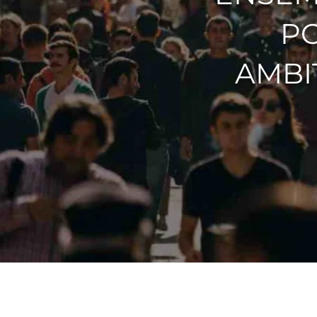
P
AMBI