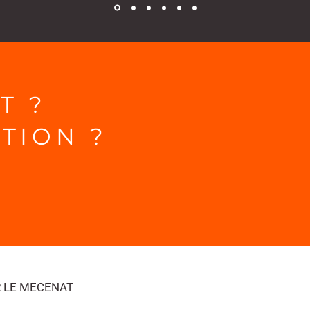
T ?
TION ?
R LE MECENAT